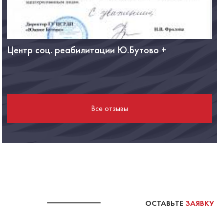
Центр соц. реабилитации Ю.Бутово +
Ф
Все отзывы
ОСТАВЬТЕ
ЗАЯВКУ