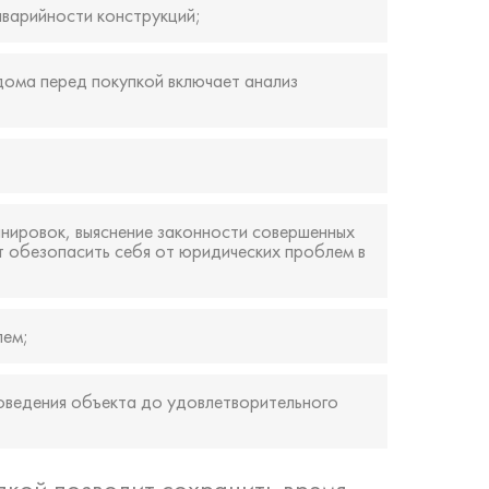
аварийности конструкций;
дома перед покупкой включает анализ
нировок, выяснение законности совершенных
т обезопасить себя от юридических проблем в
лем;
оведения объекта до удовлетворительного
пкой позволит сохранить время,