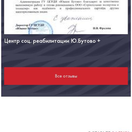
Центр соц. реабилитации Ю.Бутово +
Ф
Все отзывы